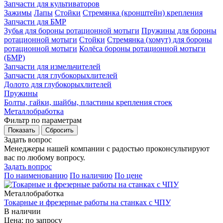
Запчасти для культиваторов
Зажимы
Лапы
Стойки
Стремянка (кронштейн) крепления
Запчасти для БМР
Зубья для бороны ротационной мотыги
Пружины для бороны
ротационной мотыги
Стойки
Стремянка (хомут) для бороны
ротационной мотыги
Колёса бороны ротационной мотыги
(БМР)
Запчасти для измельчителей
Запчасти для глубокорыхлителей
Долото для глубокорыхлителей
Пружины
Болты, гайки, шайбы, пластины крепления стоек
Металлобработка
Фильтр по параметрам
Задать вопрос
Менеджеры нашей компании с радостью проконсультируют
вас по любому вопросу.
Задать вопрос
По наименованию
По наличию
По цене
Металлобработка
Токарные и фрезерные работы на станках с ЧПУ
В наличии
Цена: по запросу