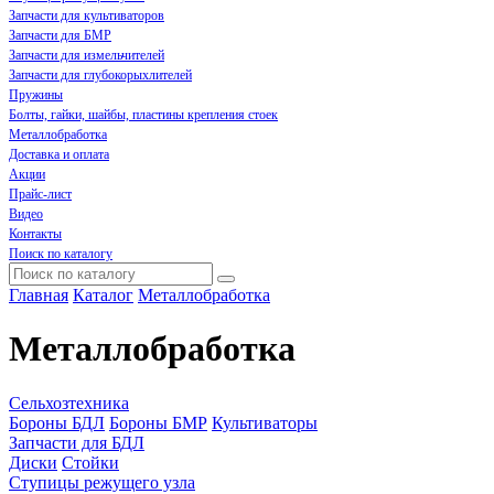
Запчасти для культиваторов
Запчасти для БМР
Запчасти для измельчителей
Запчасти для глубокорыхлителей
Пружины
Болты, гайки, шайбы, пластины крепления стоек
Металлобработка
Доставка и оплата
Акции
Прайс-лист
Видео
Контакты
Поиск по каталогу
Главная
Каталог
Металлобработка
Металлобработка
Сельхозтехника
Бороны БДЛ
Бороны БМР
Культиваторы
Запчасти для БДЛ
Диски
Стойки
Ступицы режущего узла