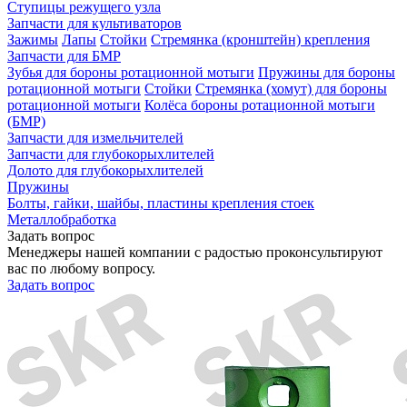
Ступицы режущего узла
Запчасти для культиваторов
Зажимы
Лапы
Стойки
Стремянка (кронштейн) крепления
Запчасти для БМР
Зубья для бороны ротационной мотыги
Пружины для бороны
ротационной мотыги
Стойки
Стремянка (хомут) для бороны
ротационной мотыги
Колёса бороны ротационной мотыги
(БМР)
Запчасти для измельчителей
Запчасти для глубокорыхлителей
Долото для глубокорыхлителей
Пружины
Болты, гайки, шайбы, пластины крепления стоек
Металлобработка
Задать вопрос
Менеджеры нашей компании с радостью проконсультируют
вас по любому вопросу.
Задать вопрос